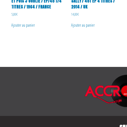
ET PUIS J’OUBLIE / EP/45 T/4
SALLY / 45T EP 4 TITRES /
TITRES / 1964 / FRANCE
2014 / UK
5,00
€
14,00
€
Ajouter au panier
Ajouter au panier