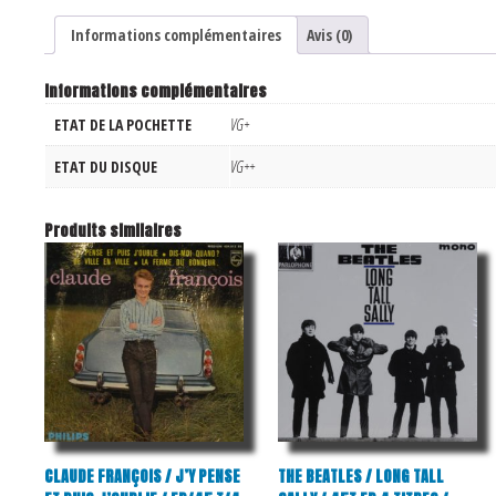
Informations complémentaires
Avis (0)
Informations complémentaires
ETAT DE LA POCHETTE
VG+
ETAT DU DISQUE
VG++
Produits similaires
CLAUDE FRANÇOIS / J’Y PENSE
THE BEATLES / LONG TALL