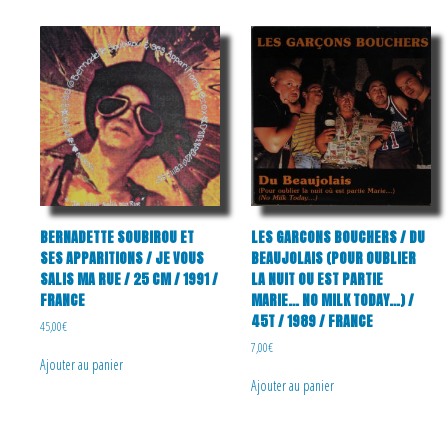
BERNADETTE SOUBIROU ET
LES GARCONS BOUCHERS / DU
SES APPARITIONS / JE VOUS
BEAUJOLAIS (POUR OUBLIER
SALIS MA RUE / 25 CM / 1991 /
LA NUIT OU EST PARTIE
FRANCE
MARIE… NO MILK TODAY…) /
45T / 1989 / FRANCE
45,00
€
7,00
€
Ajouter au panier
Ajouter au panier