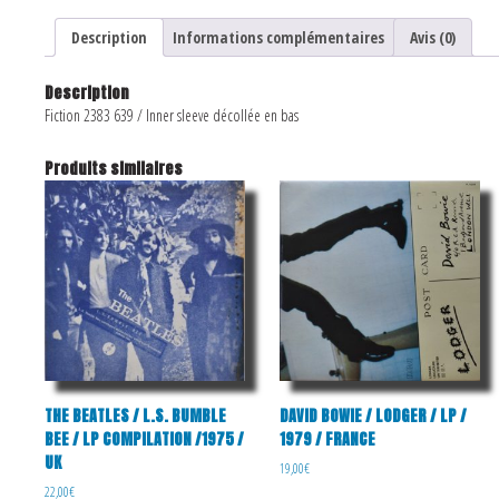
Description
Informations complémentaires
Avis (0)
Description
Fiction 2383 639 / Inner sleeve décollée en bas
Produits similaires
THE BEATLES / L.S. BUMBLE
DAVID BOWIE / LODGER / LP /
BEE / LP COMPILATION /1975 /
1979 / FRANCE
UK
19,00
€
22,00
€