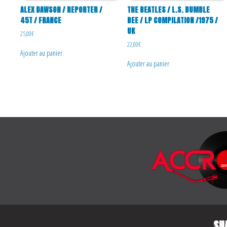
ALEX DAWSON / REPORTER /
THE BEATLES / L.S. BUMBLE
45T / FRANCE
BEE / LP COMPILATION /1975 /
UK
25,00
€
22,00
€
Ajouter au panier
Ajouter au panier
SH