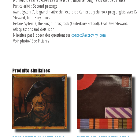
Numéro de série : AS-9212 sur le label : Impulse. Origine du disque : France
Particularité : Second pressage
Avant System 7, le grand maitre de l’école de Canterbury du rock prog anglais, avec D
Steward, futur Eurythmics.
Before System 7, the king of prog rock (Canterbury School). Feat Dave Steward.
Ask questions and details on
N’hésitez pas à poser des questions sur
contact@accrovinyl.com
Voir photo/ See Pictures
Produits similaires