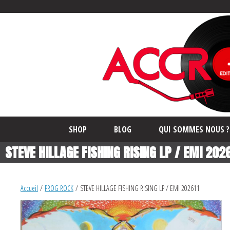
SHOP
BLOG
QUI SOMMES NOUS ?
STEVE HILLAGE FISHING RISING LP / EMI 202
Accueil
/
PROG ROCK
/ STEVE HILLAGE FISHING RISING LP / EMI 202611