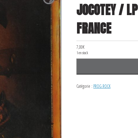
JOCOTEY / LP
FRANCE
7,00
€
1 en stock
quantité
de
ANGE
Catégorie :
PROG ROCK
/
EMILE
JOCOTEY
/
LP
/