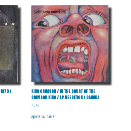
1973 /
KING CRIMSON / IN THE COURT OF THE
CRIMSON KING / LP REEDITION / CANADA
35,00
€
Ajouter au panier