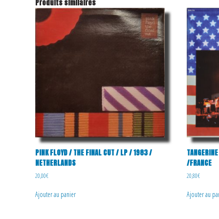
Produits similaires
PINK FLOYD / THE FINAL CUT / LP / 1983 /
TANGERINE 
NETHERLANDS
/FRANCE
20,00
€
20,80
€
Ajouter au panier
Ajouter au pa