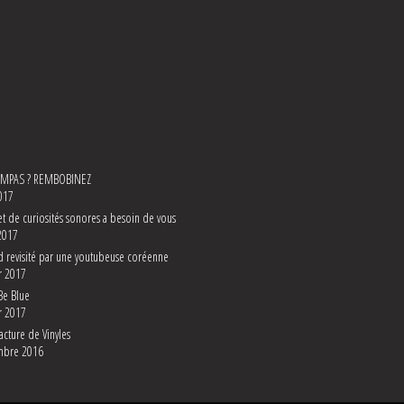
YMPAS ? REMBOBINEZ
017
t de curiosités sonores a besoin de vous
2017
d revisité par une youtubeuse coréenne
r 2017
Be Blue
r 2017
cture de Vinyles
mbre 2016