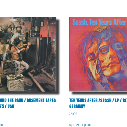
 AND THE BAND / BASEMENT TAPES
TEN YEARS AFTER /SSSSH / LP / 19
975 / USA
GERMANY
22,00
€
nier
Ajouter au panier