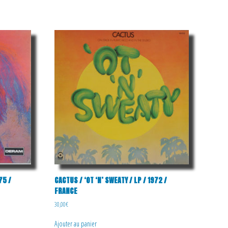
75 /
CACTUS / ‘OT ‘N’ SWEATY / LP / 1972 /
FRANCE
30,00
€
Ajouter au panier