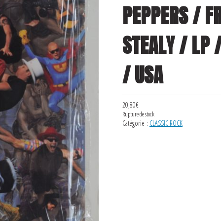
PEPPERS / F
STEALY / LP 
/ USA
20,80
€
Rupture de stock
Catégorie :
CLASSIC ROCK