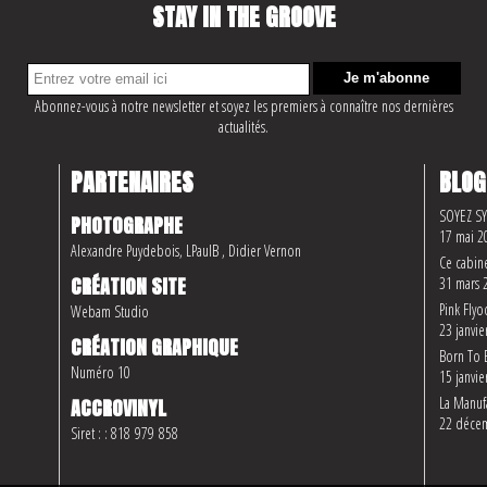
STAY IN THE GROOVE
Abonnez-vous à notre newsletter et soyez les premiers à connaître nos dernières
actualités.
PARTENAIRES
BLOG
SOYEZ S
PHOTOGRAPHE
17 mai 2
Alexandre Puydebois, LPaulB , Didier Vernon
Ce cabine
CRÉATION SITE
31 mars 
Pink Flyo
Webam Studio
23 janvie
CRÉATION GRAPHIQUE
Born To 
Numéro 10
15 janvie
La Manufa
ACCROVINYL
22 déce
Siret : : 818 979 858