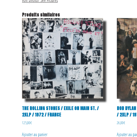
Voir photo/ See Pictures
Produits similaires
THE ROLLING STONES / EXILE ON MAIN ST. /
BOB DYLAN
2XLP / 1972 / FRANCE
/ 2XLP / 1
125,00
€
26,00
€
Ajouter au panier
Ajouter au pa