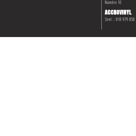
Numéro 10
ACCROVINYL
Siret : : 818 979 858