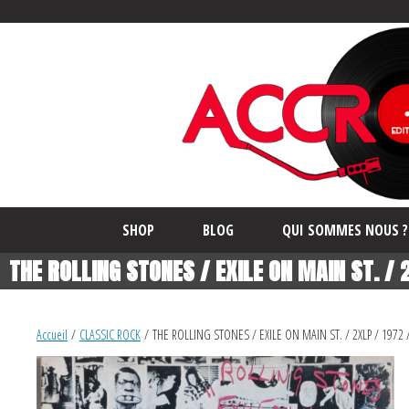
SHOP
BLOG
QUI SOMMES NOUS ?
THE ROLLING STONES / EXILE ON MAIN ST. / 
Accueil
/
CLASSIC ROCK
/ THE ROLLING STONES / EXILE ON MAIN ST. / 2XLP / 1972 