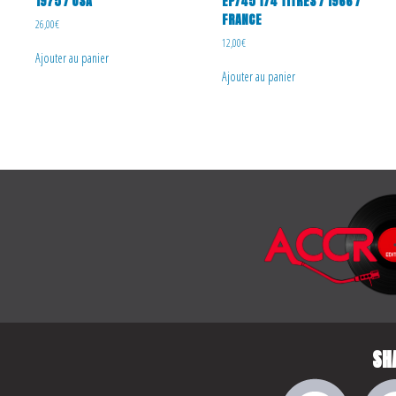
1975 / USA
EP/45 T/4 TITRES / 1966 /
FRANCE
26,00
€
12,00
€
Ajouter au panier
Ajouter au panier
SH