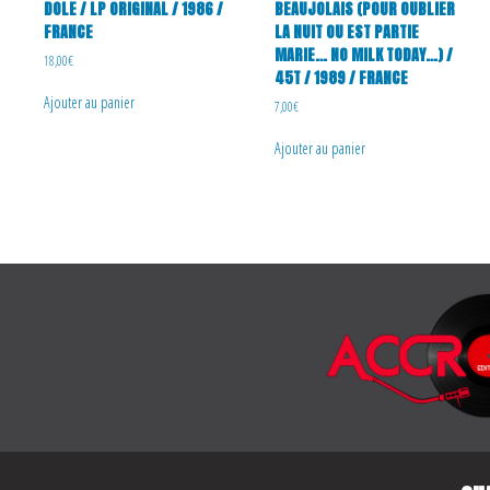
DOLE / LP ORIGINAL / 1986 /
BEAUJOLAIS (POUR OUBLIER
FRANCE
LA NUIT OU EST PARTIE
MARIE… NO MILK TODAY…) /
18,00
€
45T / 1989 / FRANCE
Ajouter au panier
7,00
€
Ajouter au panier