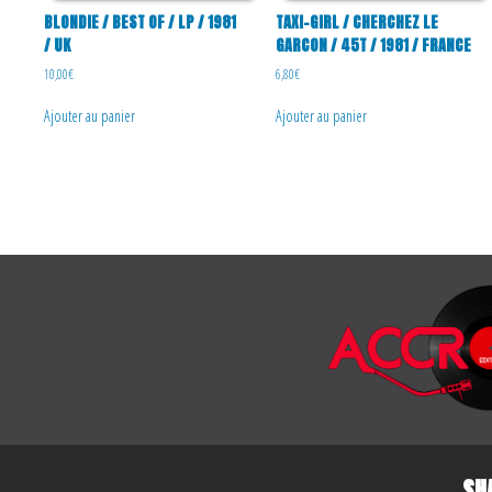
BLONDIE / BEST OF / LP / 1981
TAXI-GIRL / CHERCHEZ LE
/ UK
GARCON / 45T / 1981 / FRANCE
10,00
€
6,80
€
Ajouter au panier
Ajouter au panier
SH