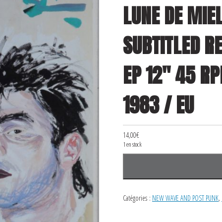
LUNE DE MIEL
SUBTITLED R
EP 12″ 45 R
1983 / EU
14,00
€
1 en stock
quantité
de
LES
Catégories :
NEW WAVE AND POST PUNK
,
TUEURS
DE