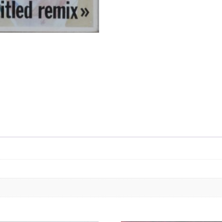
LA
LUNE
DE
MIEL
/
SUBTITLED
REMIX
/
EP
12"
45
RPM
/
1983
/