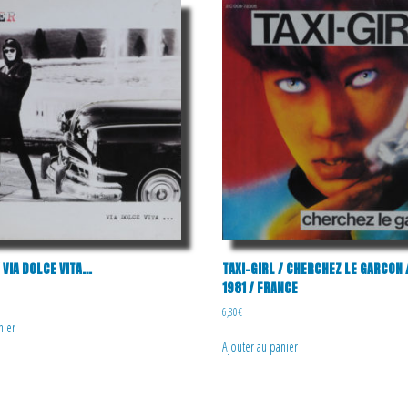
EU
/ VIA DOLCE VITA…
TAXI-GIRL / CHERCHEZ LE GARCON 
1981 / FRANCE
6,80
€
nier
Ajouter au panier