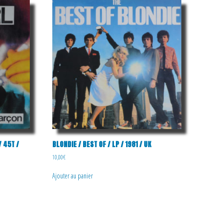
/ 45T /
BLONDIE / BEST OF / LP / 1981 / UK
10,00
€
Ajouter au panier