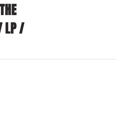
 THE
/ LP /