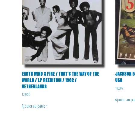
EARTH WIND & FIRE / THAT’S THE WAY OF THE
JACKSON 5 
WORLD / LP REEDITION / 1982 /
USA
NETHERLANDS
10,00
€
12,00
€
Ajouter au pa
Ajouter au panier