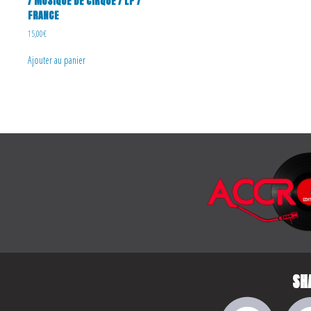
/ MUSIQUE DE CIRQUE / LP /
FRANCE
15,00
€
Ajouter au panier
SH