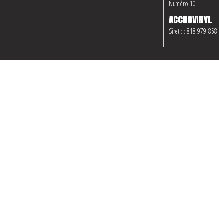
Numéro 10
ACCROVINYL
Siret : : 818 979 858