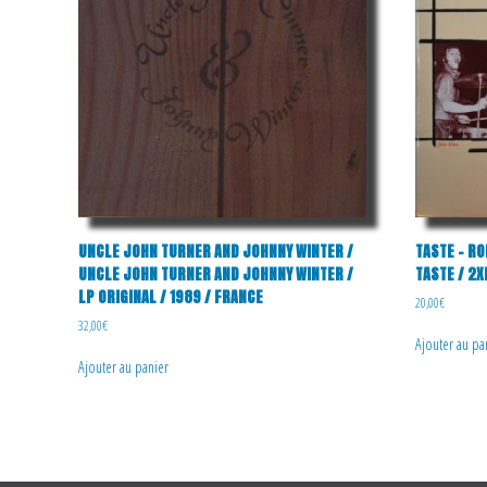
UNCLE JOHN TURNER AND JOHNNY WINTER /
TASTE – RO
UNCLE JOHN TURNER AND JOHNNY WINTER /
TASTE / 2X
LP ORIGINAL / 1989 / FRANCE
20,00
€
32,00
€
Ajouter au pa
Ajouter au panier