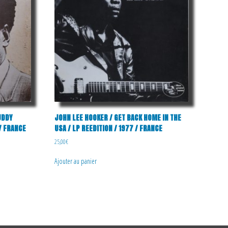
UDDY
JOHN LEE HOOKER / GET BACK HOME IN THE
/ FRANCE
USA / LP REEDITION / 1977 / FRANCE
25,00
€
Ajouter au panier