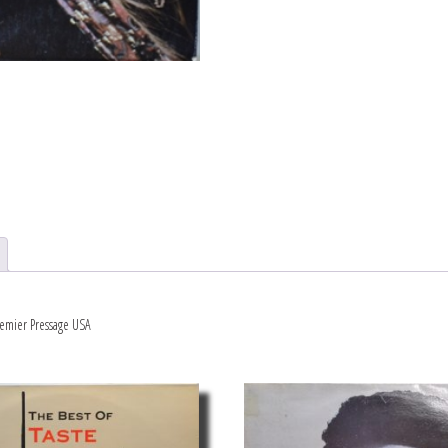
AND
WELL
/
LP
/
1973
/
USA
remier Pressage USA