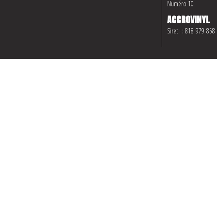
Numéro 10
ACCROVINYL
Siret : : 818 979 858