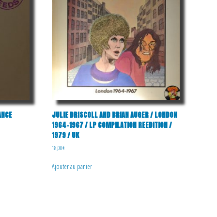
RANCE
JULIE DRISCOLL AND BRIAN AUGER / LONDON
1964-1967 / LP COMPILATION REEDITION /
1979 / UK
18,00
€
Ajouter au panier