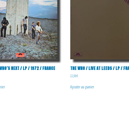
WHO’S NEXT / LP / 1972 / FRANCE
THE WHO / LIVE AT LEEDS / LP / F
22,00
€
nier
Ajouter au panier