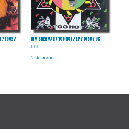
E / 1982 /
BIM SHERMAN / TOO HOT / LP / 1990 / UK
12,00
€
Ajouter au panier