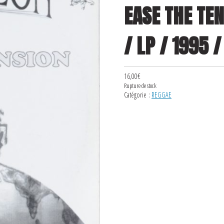
EASE THE TE
/ LP / 1995 /
16,00
€
Rupture de stock
Catégorie :
REGGAE