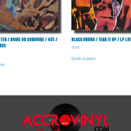
ER / BOIRE OU CONDUIRE / 45T /
BLACK UHURU / ‎TEAR IT UP / LP LIV
ANCE
20,00
€
Ajouter au panier
nier